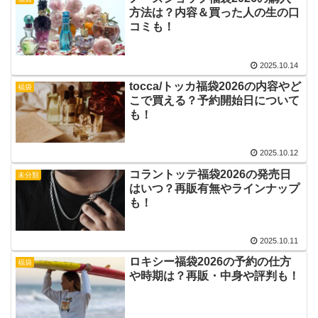
方法は？内容＆買った人の生の口
コミも！
2025.10.14
tocca/トッカ福袋2026の内容やど
福袋
こで買える？予約開始日について
も！
2025.10.12
コラントッテ福袋2026の発売日
未分類
はいつ？再販有無やラインナップ
も！
2025.10.11
ロキシー福袋2026の予約の仕方
福袋
や時期は？再販・中身や評判も！