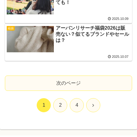
ても！
2025.10.09
アーバンリサーチ福袋2026は販
福袋
売ない？似てるブランドやセール
は？
2025.10.07
次のページ
次
1
2
4
へ